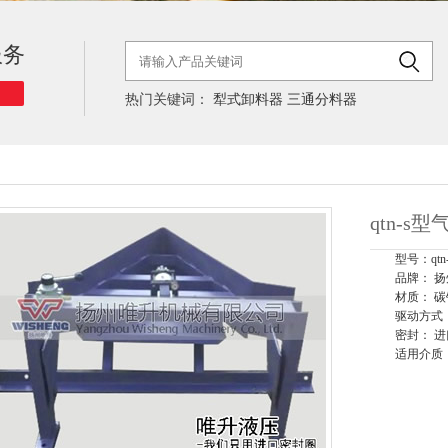
服务
热门关键词：
犁式卸料器
三通分料器
qtn-
型号：qtn-
品牌： 
材质： 碳
驱动方式
密封： 
适用介质