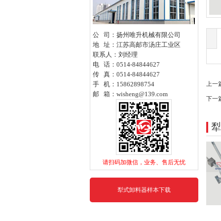
公 司：扬州唯升机械有限公司
地 址：江苏高邮市汤庄工业区
联系人：刘经理
电 话：0514-84844627
传 真：
0514-
84844627
手 机：15862898754
上一
邮 箱：
wisheng@139.com
下一
犁
请扫码加微信，业务、售后无忧​
犁式卸料器样本下载