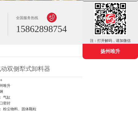
全国服务热线
15862898754
注：打开解码，请加微信
扬州唯升
s型气动双侧犁式卸料器
s
扬州唯升
钢
： 气缸
进口密封
： 粉尘物料、固体颗粒